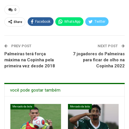
0
Share
Facebook
WhatsApp
Twitter
PREV POST
NEXT POST
Palmeiras terá força
7 jogadores do Palmeiras
máxima na Copinha pela
para ficar de olho na
primeira vez desde 2018
Copinha 2022
você pode gostar também
Mercado da bola
Mercado da bola