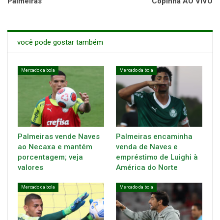
Palmeiras
Copinha AO VIVO
você pode gostar também
Mercado da bola
Mercado da bola
Palmeiras vende Naves
Palmeiras encaminha
ao Necaxa e mantém
venda de Naves e
porcentagem; veja
empréstimo de Luighi à
valores
América do Norte
Mercado da bola
Mercado da bola