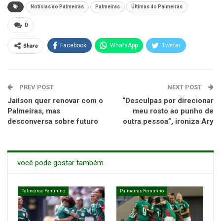
Notícias do Palmeiras
Palmeiras
Últimas do Palmeiras
0
Share
Facebook
WhatsApp
Twitter
PREV POST
NEXT POST
Jailson quer renovar com o
“Desculpas por direcionar
Palmeiras, mas
meu rosto ao punho de
desconversa sobre futuro
outra pessoa”, ironiza Ary
você pode gostar também
Palmeiras Feminino
Palmeiras Feminino