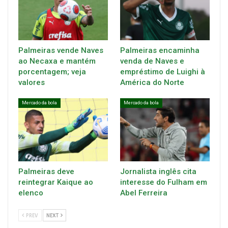
Palmeiras vende Naves
Palmeiras encaminha
ao Necaxa e mantém
venda de Naves e
porcentagem; veja
empréstimo de Luighi à
valores
América do Norte
Mercado da bola
Mercado da bola
Palmeiras deve
Jornalista inglês cita
reintegrar Kaique ao
interesse do Fulham em
elenco
Abel Ferreira
PREV
NEXT