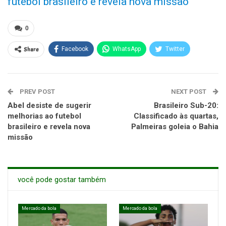
futebol brasileiro e revela nova missão
0
Share
Facebook
WhatsApp
Twitter
PREV POST
NEXT POST
Abel desiste de sugerir
Brasileiro Sub-20:
melhorias ao futebol
Classificado às quartas,
brasileiro e revela nova
Palmeiras goleia o Bahia
missão
você pode gostar também
Mercado da bola
Mercado da bola