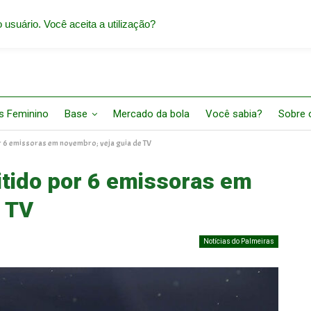
 usuário. Você aceita a utilização?
s Feminino
Base
Mercado da bola
Você sabia?
Sobre o
r 6 emissoras em novembro; veja guia de TV
itido por 6 emissoras em
e TV
Notícias do Palmeiras