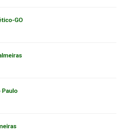
lético-GO
almeiras
o Paulo
meiras