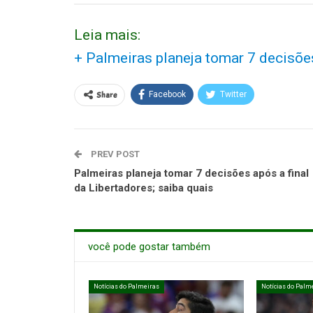
Leia mais:
+ Palmeiras planeja tomar 7 decisões
Share
Facebook
Twitter
PREV POST
Palmeiras planeja tomar 7 decisões após a final
da Libertadores; saiba quais
você pode gostar também
Notícias do Palmeiras
Notícias do Palm