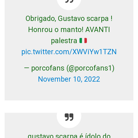
Obrigado, Gustavo scarpa !
Honrou o manto! AVANTI
palestra
pic.twitter.com/XWViYw1TZN
— porcofans (@porcofans1)
November 10, 2022
gustavo scarpa é ídolo do