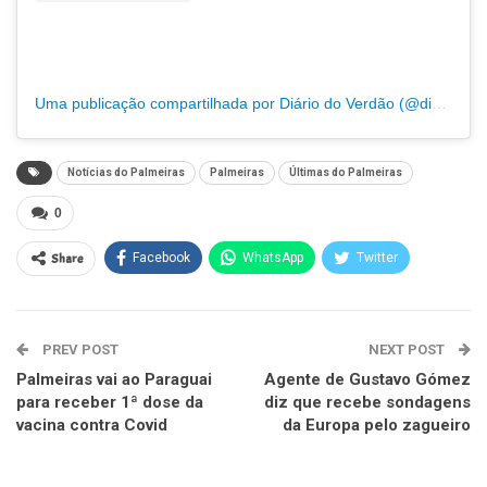
Uma publicação compartilhada por Diário do Verdão (@diariodoverdao)
Notícias do Palmeiras
Palmeiras
Últimas do Palmeiras
0
Share
Facebook
WhatsApp
Twitter
PREV POST
NEXT POST
Palmeiras vai ao Paraguai
Agente de Gustavo Gómez
para receber 1ª dose da
diz que recebe sondagens
vacina contra Covid
da Europa pelo zagueiro