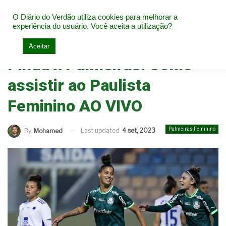
O Diário do Verdão utiliza cookies para melhorar a
experiência do usuário. Você aceita a utilização?
Home
Palmeiras Feminino
Aceitar
Pinda x Palmeiras: Como
assistir ao Paulista
Feminino AO VIVO
Palmeiras Feminino
Last updated
4 set, 2023
By
Mohamed