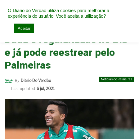
O Diário do Verdão utiliza cookies para melhorar a
experiência do usuário. Você aceita a utilização?
Home
Notícias do Palmeiras
Aceitar
Dudu é regularizado no BID
e já pode reestrear pelo
Palmeiras
Notícias do Palmeiras
By
Diário Do Verdão
Last updated
6 jul, 2021