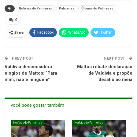
Notícias do Palmeiras
Palmeiras
Últimas do Palmeiras
0
Share
Facebook
WhatsApp
Twitter
PREV POST
NEXT POST
Valdivia desconsidera
Mattos rebate declaração
elogios de Mattos: “Para
de Valdivia e propõe
mim, não é ninguém”
desafio ao meia
você pode gostar também
Notícias do Palmeiras
Notícias do Palmeiras