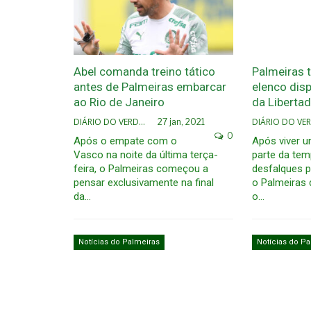
Abel comanda treino tático
Palmeiras 
antes de Palmeiras embarcar
elenco disp
ao Rio de Janeiro
da Liberta
DIÁRIO DO VERDÃO
27 jan, 2021
0
Após o empate com o
Após viver 
Vasco na noite da última terça-
parte da tem
feira, o Palmeiras começou a
desfalques p
pensar exclusivamente na final
o Palmeiras 
da…
o…
Notícias do Palmeiras
Notícias do Pa