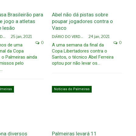
sa Brasileirão para
Abel não dá pistas sobre
e jogo a atletas
poupar jogadores contra o
e lesão
Vasco
DIÁRIO DO VERDÃO
DIÁRIO DO VERDÃO
25 jan, 2021
24 jan, 2021
0
0
nos de uma
A uma semana da final da
nal da Copa
Copa Libertadores contra o
, o Palmeiras ainda
Santos, o técnico Abel Ferreira
issos pelo
optou por não levar os…
o…
lmeiras
Notícias do Palmeiras
ona diversos
Palmeiras levará 11