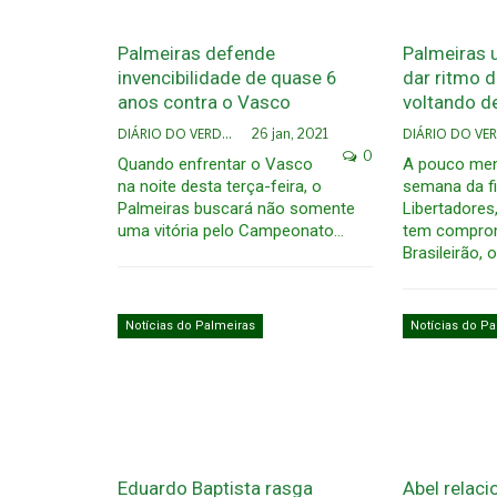
Palmeiras defende
Palmeiras u
invencibilidade de quase 6
dar ritmo d
anos contra o Vasco
voltando d
DIÁRIO DO VERDÃO
26 jan, 2021
0
Quando enfrentar o Vasco
A pouco me
na noite desta terça-feira, o
semana da fi
Palmeiras buscará não somente
Libertadores
uma vitória pelo Campeonato…
tem comprom
Brasileirão, 
Notícias do Palmeiras
Notícias do Pa
Eduardo Baptista rasga
Abel relaci