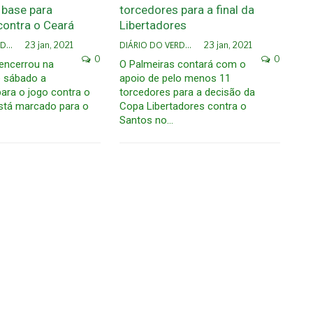
 base para
torcedores para a final da
contra o Ceará
Libertadores
DIÁRIO DO VERDÃO
DIÁRIO DO VERDÃO
23 jan, 2021
23 jan, 2021
0
0
encerrou na
O Palmeiras contará com o
 sábado a
apoio de pelo menos 11
ara o jogo contra o
torcedores para a decisão da
stá marcado para o
Copa Libertadores contra o
Santos no…