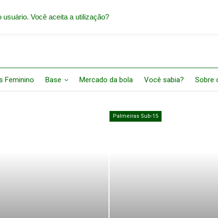
 usuário. Você aceita a utilização?
s Feminino
Base
Mercado da bola
Você sabia?
Sobre o
Palmeiras Sub-15