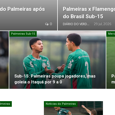
 do Palmeiras após
Palmeiras x Flamengo
do Brasil Sub-15
DIÁRIO DO VERDÃO
0
29 jul, 2026
Palmeiras Sub-15
Merc
Sub-15: Palmeiras poupa jogadores, mas
P
goleia o Itaquá por 9 a 0
m
lmeiras
Notícias do Palmeiras