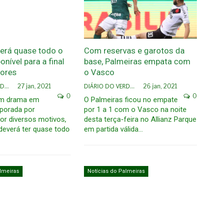
terá quase todo o
Com reservas e garotos da
onível para a final
base, Palmeiras empata com
dores
o Vasco
DIÁRIO DO VERDÃO
DIÁRIO DO VERDÃO
27 jan, 2021
26 jan, 2021
0
0
um drama em
O Palmeiras ficou no empate
porada por
por 1 a 1 com o Vasco na noite
or diversos motivos,
desta terça-feira no Allianz Parque
deverá ter quase todo
em partida válida…
lmeiras
Notícias do Palmeiras