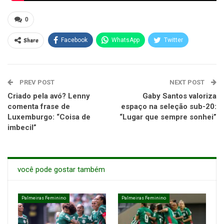
0
Share
Facebook
WhatsApp
Twitter
PREV POST
NEXT POST
Criado pela avó? Lenny
Gaby Santos valoriza
comenta frase de
espaço na seleção sub-20:
Luxemburgo: “Coisa de
“Lugar que sempre sonhei”
imbecil”
você pode gostar também
Palmeiras Feminino
Palmeiras Feminino