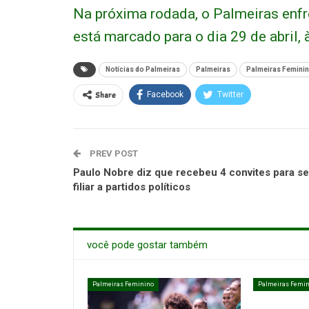
Na próxima rodada, o Palmeiras enfre
está marcado para o dia 29 de abril, à
Notícias do Palmeiras
Palmeiras
Palmeiras Femini
Share
Facebook
Twitter
PREV POST
Paulo Nobre diz que recebeu 4 convites para se
filiar a partidos políticos
você pode gostar também
Palmeiras Feminino
Palmeiras Femin