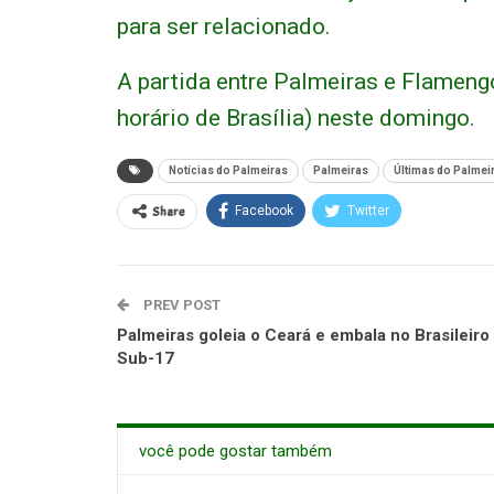
para ser relacionado.
A partida entre Palmeiras e Flameng
horário de Brasília) neste domingo.
Notícias do Palmeiras
Palmeiras
Últimas do Palmei
Share
Facebook
Twitter
PREV POST
Palmeiras goleia o Ceará e embala no Brasileiro
Sub-17
você pode gostar também