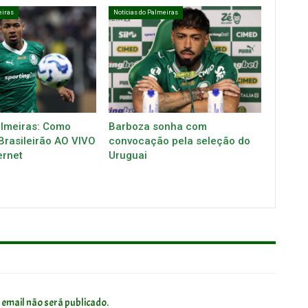
eiras
Notícias do Palmeiras
almeiras: Como
Barboza sonha com
 Brasileirão AO VIVO
convocação pela seleção do
ernet
Uruguai
 email não será publicado.