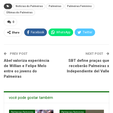
Notícias do Palmeiras
Palmeiras
Palmeiras Feminino
Últimas do Palmeiras
0
Share
Facebook
WhatsApp
Twitter
PREV POST
NEXT POST
Abel valoriza experiência
SBT define praças que
de Willian e Felipe Melo
receberão Palmeiras x
entre os jovens do
Independiente del Valle
Palmeiras
você pode gostar também
Palmeiras Feminino
Palmeiras Feminino