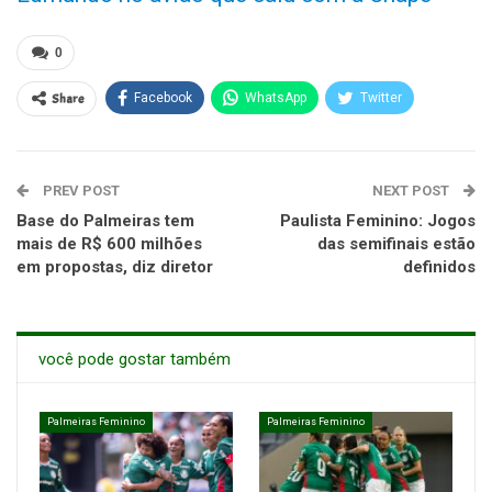
0
Share
Facebook
WhatsApp
Twitter
PREV POST
NEXT POST
Base do Palmeiras tem
Paulista Feminino: Jogos
mais de R$ 600 milhões
das semifinais estão
em propostas, diz diretor
definidos
você pode gostar também
Palmeiras Feminino
Palmeiras Feminino